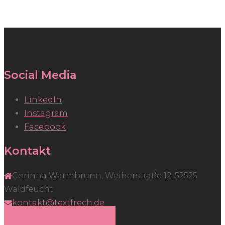
Social Media
LinkedIn
Instagram
Facebook
Kontakt
Corinna Warmbrunn, Weiherstraße 12, 52525
Waldfeucht
kontakt@textfrech.de
Zum Kontaktformular