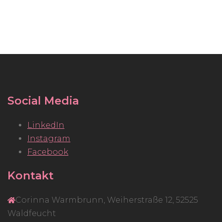
Social Media
LinkedIn
Instagram
Facebook
Kontakt
Corinna Warmbrunn, Weiherstraße 12, 52525
Waldfeucht