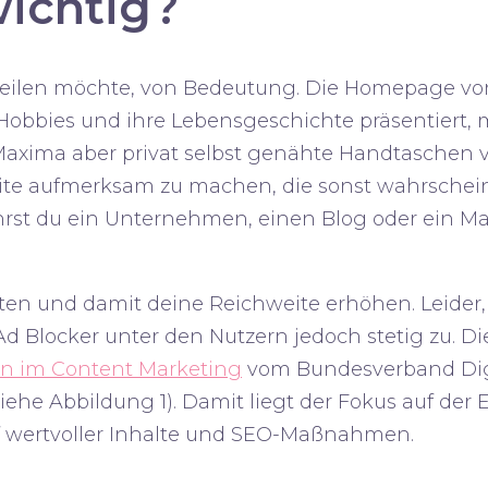
wichtig?
net teilen möchte, von Bedeutung. Die Homepage 
t, Hobbies und ihre Lebensgeschichte präsentiert,
axima aber privat selbst genähte Handtaschen v
site aufmerksam zu machen, die sonst wahrschein
hrst du ein
Unternehmen
, einen
Blog
oder ein
Ma
ten und damit deine Reichweite erhöhen. Leider,
Ad Blocker
unter den Nutzern jedoch stetig zu. Di
n im Content Marketing
vom Bundesverband Dig
siehe Abbildung 1). Damit liegt der Fokus auf de
f wertvoller Inhalte und SEO-Maßnahmen.