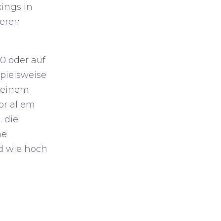
ings in
ieren
50 oder auf
spielsweise
 deinem
or allem
 die
ne
d wie hoch