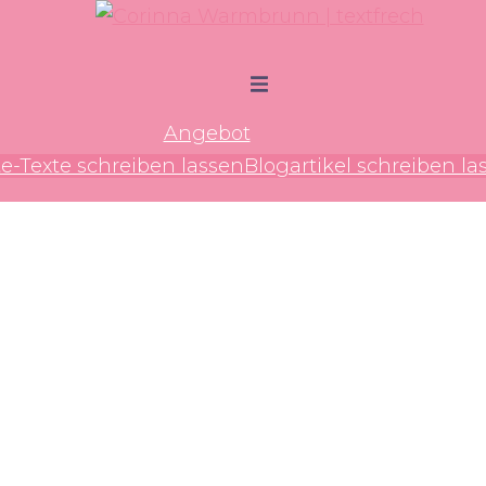
Menü
umschalten
Angebot
e-Texte schreiben lassen
Blogartikel schreiben la