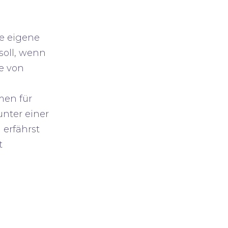
e eigene
soll, wenn
e von
men
für
unter einer
erfährst
t