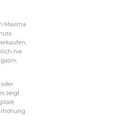
von Maxima
 muss
erkaufen,
lich nie
gazin
,
 oder
es zeigt
itale
r Erhöhung